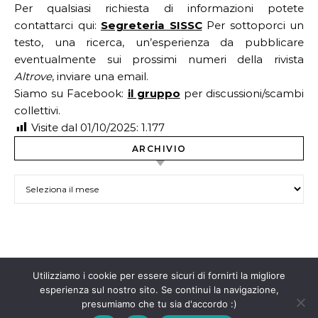
Per qualsiasi richiesta di informazioni potete
contattarci qui:
Segreteria SISSC
Per sottoporci un
testo, una ricerca, un’esperienza da pubblicare
eventualmente sui prossimi numeri della rivista
Altrove
, inviare una email.
Siamo su Facebook:
il gruppo
per discussioni/scambi
collettivi.
Visite dal 01/10/2025:
1.177
ARCHIVIO
ARCHIVIO
Utilizziamo i cookie per essere sicuri di fornirti la migliore
Contenuti rilasciati con licenza
Creative Commons BY-NC-ND
esperienza sul nostro sito. Se continui la navigazione,
presumiamo che tu sia d'accordo :)
4.0