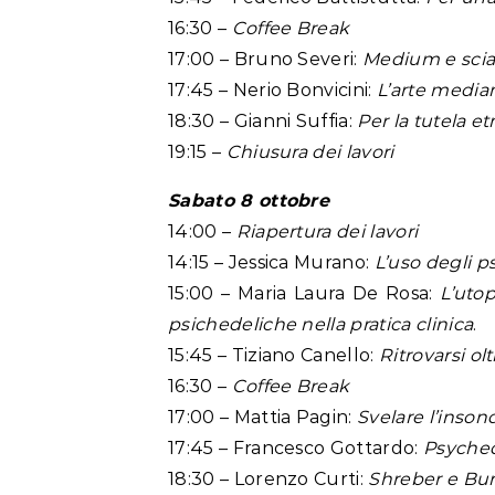
16:30 –
Coffee Break
17:00 – Bruno Severi:
Medium e sci
17:45 – Nerio Bonvicini:
L’arte media
18:30 – Gianni Suffia:
Per la tutela e
19:15 –
Chiusura dei lavori
Sabato 8 ottobre
14:00 –
Riapertura dei lavori
14:15 – Jessica Murano:
L’uso degli ps
15:00 – Maria Laura De Rosa:
L’utop
psichedeliche nella pratica clinica
.
15:45 – Tiziano Canello:
Ritrovarsi ol
16:30 –
Coffee Break
17:00 – Mattia Pagin:
Svelare l’inson
17:45 – Francesco Gottardo:
Psyched
18:30 – Lorenzo Curti:
Shreber e Bur