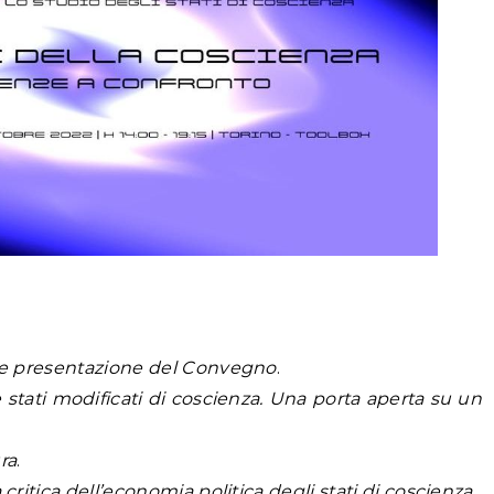
 e presentazione del Convegno
.
 stati modificati di coscienza. Una porta aperta su un
ra
.
critica dell’economia politica degli stati di coscienza
.