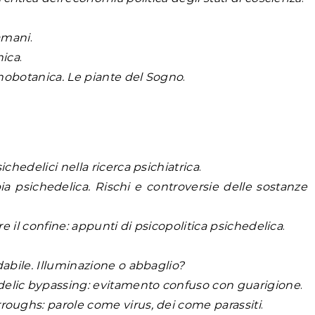
amani
.
nica
.
tnobotanica. Le piante del Sogno
.
ichedelici nella ricerca psichiatrica
.
ia psichedelica. Rischi e controversie delle sostanze
tre il confine: appunti di psicopolitica psichedelica
.
dabile. Illuminazione o abbaglio?
elic bypassing: evitamento confuso con guarigione
.
roughs: parole come virus, dei come parassiti
.