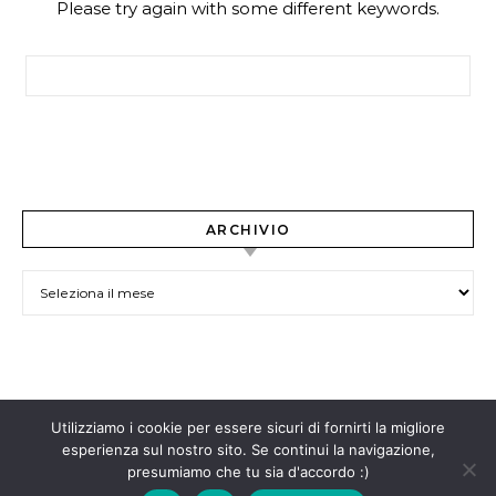
Please try again with some different keywords.
Ricerca per:
ARCHIVIO
ARCHIVIO
Utilizziamo i cookie per essere sicuri di fornirti la migliore
Contenuti rilasciati con licenza
Creative Commons BY-NC-ND
esperienza sul nostro sito. Se continui la navigazione,
presumiamo che tu sia d'accordo :)
4.0